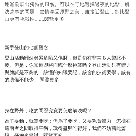
逐漸發展出獨特的風貌。
可以在野地選擇過夜的地點、解
決炊事的問題，盡情享受原野之美，雖接近登山，卻比登
山更有挑戰性.......
閱覽更多
新手登山的七個觀念
登山活動雖然勞累危險又傷財，但是仍有非常多人樂此不
疲。但是，你知道即將面臨什麼挑戰嗎？登山活動只有體力
與膽試是不夠的，該懂的知識要記，該會的技術要學，該有
的裝備不能少.....
閱覽更多
身在野外，吃的問題究竟要怎麼解決呢？
為了要動，就需要吃；但為了要吃，又要耗費體力。怎樣在
這兩者之間取得平衡，玩得盡興吃得好，我們不妨藉此篇
幅，仔細來探討....
閱覽更多