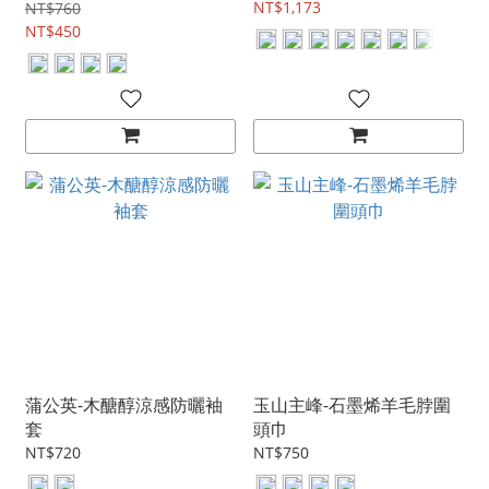
NT$1,173
NT$760
NT$450
蒲公英-木醣醇涼感防曬袖
玉山主峰-石墨烯羊毛脖圍
套
頭巾
NT$720
NT$750