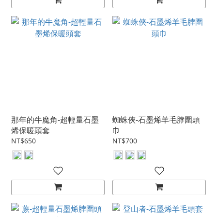
那年的牛魔角-超輕量石墨
蜘蛛俠-石墨烯羊毛脖圍頭
烯保暖頭套
巾
NT$650
NT$700