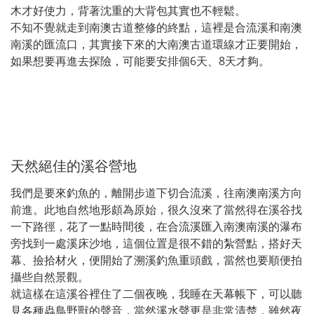
木才好使力，背著沈重的大背包其實也不輕鬆。
不知不覺就走到南澳古道整修的終點，這裡是合流溪和南澳
南溪的匯流口，其實接下來的大南澳古道環線才正要開始，
如果想要再進去探險，可能要安排個6天、8天才夠。
天然絕佳的溪谷營地
我們是要來釣魚的，離開步道下切合流溪，往南澳南溪方向
前進。此地自然地形頗為原始，很久沒來了當然得在溪谷找
一下路徑，花了一點時間後，在合流溪匯入南澳南溪的瀑布
旁找到一處溪床沙地，這個位置是很不錯的紮營點，搭好天
幕、撿拾材火，便開始了溯溪釣魚重頭戲，當然也要順便拍
攝些自然景觀。
就這樣在這溪谷裡住了二個夜晚，我睡在天幕帳下，可以聽
見各種蟲鳥野獸的聲音，當然溪水聲更是非常清楚，雖然夜