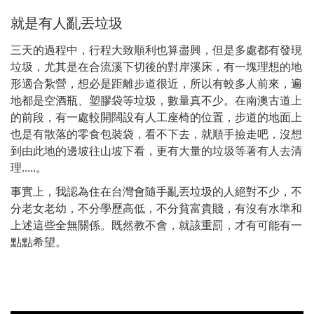
就是有人亂丟垃圾
三天的過程中，行程大致順利也算盡興，但是多處都有發現
垃圾，尤其是在合流溪下切後的對岸溪床，有一塊理想的地
形適合紮營，想必是距離步道很近，所以有較多人前來，遍
地都是空酒瓶、塑膠袋等垃圾，數量真不少。在南澳古道上
的前段，有一處較開闊設有人工座椅的位置，步道的地面上
也是有散落的零食包裝袋，看不下去，就順手撿走吧，沒想
到由此地的邊坡往山坡下看，更有大量的垃圾等著有人去清
理.....。
事實上，我認為住在台灣會隨手亂丟垃圾的人絕對不少，不
分老女老幼，不分學歷高低，不分貧富貴賤，有沒有水準和
上述這些全無關係。既然教不會，就該重罰，才有可能有一
點點希望。