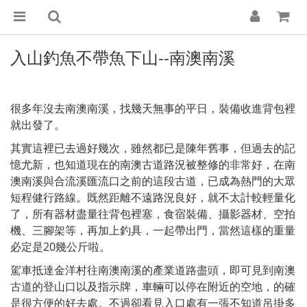
入山釣魚不帶魚下山--南澳南溪
很多年沒去南澳南溪，找幾天無事的平日，裝備收進背包裡
就出發了。
其實這裡已去過好幾次，雖然都已是陳年舊事，但過去的記
憶尤新，也知道現在的南澳古道路況被整修的非常好，在南
澳南溪與合流溪匯流口之前的這段古道，已成為熱門的大眾
短程健行路線。既然距離不遠路況良好，就不太計較輕量化
了，所有器材盡量往背包裡塞，食宿裝備、攝影器材、空拍
機、三腳架等，再加上釣具，一起帶出門，當然這樣的重量
必定是20幾公斤啦。
駕車抵達金洋村往南澳南溪的產業道路盡頭，即可見到南澳
古道的登山口以及指示牌，車輛可以停在附近的空地，的確
是很方便的好去處。不過卻看見入口處有一張不知道吊掛多