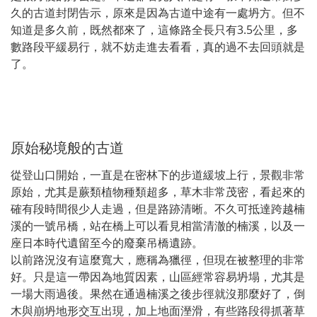
久的古道封閉告示，原來是因為古道中途有一處坍方。但不
知道是多久前，既然都來了，這條路全長只有3.5公里，多
數路段平緩易行，就不妨走進去看看，真的過不去回頭就是
了。
原始秘境般的古道
從登山口開始，一直是在密林下的步道緩坡上行，景觀非常
原始，尤其是蕨類植物種類超多，草木非常茂密，看起來的
確有段時間很少人走過，但是路跡清晰。不久可抵達跨越楠
溪的一號吊橋，站在橋上可以看見相當清澈的楠溪，以及一
座日本時代遺留至今的廢棄吊橋遺跡。
以前路況沒有這麼寬大，應稱為獵徑，但現在被整理的非常
好。只是這一帶因為地質因素，山區經常容易坍塌，尤其是
一場大雨過後。果然在通過楠溪之後步徑就沒那麼好了，倒
木與崩坍地形交互出現，加上地面溼滑，有些路段得抓著草