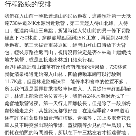
行程路線的安排
我們在入山前一晚抵達環山的民宿過夜，這趟預計第一天抵
達730林道24K水源附近紮營，第二天經人待山北峰、人待
山，抵達鈴鳴山三角點，折返時從人待山前的另一條下切路
徑直下730林道，穿越崩塌點回到25Ｋ工寮，再回到24K營
地過夜。第三天拔營重裝返回，經閂山登山口時放下大背
包，輕裝原路往返閂山，視情況再決定是否在林道上繼續找
地方紮營，或是直接走出林道口結束行程。
台7甲線靠近環山部落有座橫跨南湖溪的清泉橋，730林道
就從清泉橋邊開始深入山林，四輪傳動車輛可以行駛到
11.7K處，但是林道路幅狹窄，能停車和會車的位置不多，
所以我們還是選擇搭乘接駁車輛進入。人員從行車終點開始
走，林道上能紮營的位置不少，我們在24K水源附近找了一
處營地紮營過夜。第一天行走距離較長，但是除了一段崩坍
處較難走之外，其餘路況都很好走，在這個季節730林道沿
途有許多紅葉樹種如台灣紅榨槭、青楓等，加上多處奇花異
草以及不時突然出現的帝雉、藍腹鷴等少見的野生鳥類，我
們耗在拍照的時間頗長，所以在下午三點左右才抵達營地，