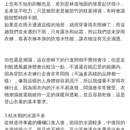
上也有不短的距離也是，差別是林道地面的坡度起伏很小，
走來並不吃力，只是臉部老是被箭竹的枝葉掃過，有時會讓
眼睛暫時睜不開。
如果是在雨天通過這樣的地形，就得穿著雨衣雨褲了，而這
趟我們並未遇到下雨，只有露水和結霜，所以我們並未穿雨
衣褲，靠著衣褲本身的防潑水性能，讓衣物沒有完全濕透。
但也還是潮濕，這在密林下的行進間倒不覺得會冷，但是走
到較透風處身體會比較涼一點，不過還在能忍受的範圍內。
因為穿防水衣褲行走會非常悶熱（不論多高檔的品牌都一
樣），像我這樣的人身體很容易流汗，所以我儘量不穿雨衣
褲行走，因為雨衣內的汗水不易蒸發，悶濕會非常難受。衣
物潮濕後還能維持一定的保暖與透氣，並且容易乾燥，這是
登山衣著的基本要求。
3.枯水期的水源不多
從林道停車處的柵欄口進入後，前段的水源較多，中後段的
水源就很少了，而且也不穩定，至少耳無溪在冬季是沒有水