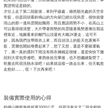
實證明這是錯的。
才往上走了第二段陡坡，來到平緩處，雖然順光處的天空非
常藍，但是回頭看鈴鳴山的方向卻已經出現烏雲，很快就發
現山的那一邊烏雲開始飄雨，而且應該雨勢不小，在高山上
可以看得很清楚，大片帶著雨勢的烏雲隨著風勢逐漸往我這
裡靠近，地圖看來距離閂山頂還有大概2K要走，這可不
妙，因為我們沒帶雨衣上來，而且頭頂上的藍天也逐漸不
藍，雲層也開始堆疊起來了，想了又想，還是不要賭運氣
了，萬一真的遇到下雨沒有雨衣褲鐵定很慘，還是快快下撤
回到大背包旁邊吧。東西收拾完畢後，也不想繼續紮營了，
乾脆去民宿洗熱水澡吧！結果就這樣一路走出來，但天氣愈
走愈好……，哎！下次再來吧！
裝備實際使用的心得
鈴鳴山雖然海拔超過3000公尺，但若沒有走北二段全程的