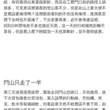
紙，有些看得出來還很新鮮，而且在工寮門口前的路徑上就
很多，可見來這裡過夜的登山客不少，但是在山上要大便不
是應該要掩埋嗎？這裡眼前看到的不但沒有掩埋，推測甚至
蹲下去時也不遮掩了，下次若要再來，必不會考慮這裡。
回到24K營地差不多也接近天黑，這一天的行程雖然距離不
算長，但是爬上爬下輕鬆混一天也算剛好，並不覺得疲累。
閂山只走了一半
第三天凌晨摸黑拔營，重裝走回閂山岔路口，天色微亮，放
下大背包後拿出登頂包，塞入該帶的行動糧、空拍機、夾
克、飲水等裝備細軟，但看起來天色不錯應該不會下雨，由
此來回閂山也不遠，所以偷懶沒有塞雨衣褲在登頂包裡，事