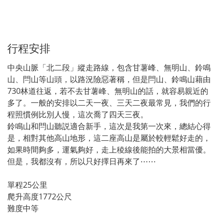
行程安排
中央山脈「北二段」縱走路線，包含甘薯峰、無明山、鈴鳴
山、閂山等山頭，以路況險惡著稱，但是閂山、鈴鳴山藉由
730林道往返，若不去甘薯峰、無明山的話，就容易親近的
多了。一般的安排以二天一夜、三天二夜最常見，我們的行
程照慣例比別人慢，這次喬了四天三夜。
鈴鳴山和閂山聽説適合新手，這次是我第一次來，總結心得
是，相對其他高山地形，這二座高山是屬於較輕鬆好走的，
如果時間夠多，運氣夠好，走上稜線後能拍的大景相當優。
但是，我都沒有，所以只好擇日再來了⋯⋯
單程25公里
爬升高度1772公尺
難度中等