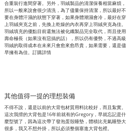
合重裝行進間穿著。另外，羽絨製品的清潔保養相當麻煩，
所以一般來說會很少清洗，為了儘量保持清潔，所以最好不
要在身體汗濕的狀態下穿著，如果身體潮濕會冷，最好在穿
上羽絨夾克之前，先換上乾燥的內衣再穿上羽絨夾克為佳。
羽絨填充的優點目前還無法被化纖製品完全取代，而且使用
壽命極長（如果沒有惡搞的話），所以仍有優勢，不過高級
羽絨的取得成本在未來只會愈來愈昂貴，如果需要，還是儘
早擁有為佳。
訂購詳情
其他值得一提的理想裝備
不得不說，還是以前的大背包材質用料比較好，而且紮實。
這次我揹的大背包是16年前就有的Gregory，早就忘記是什
麼型號了，因為這次帶了發泡蛋殼睡墊，體積比充氣睡墊大
很多，我又不想外掛，所以必須整個塞進大背包裡。