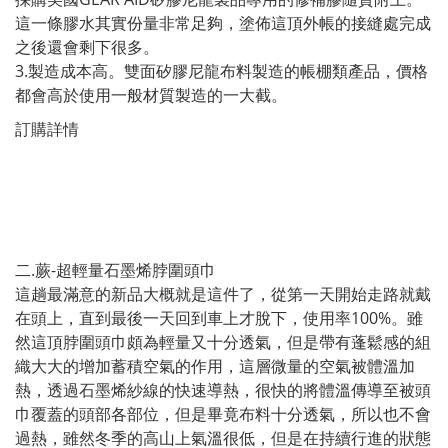
這一條膠水其實份量非常足夠，塗佈這頂外帳的接縫處完成
之後還會剩下很多。
3.製造成本高。雙面矽膠尼龍布料製造的帳棚類產品，價格
都會高於使用一般材質製造的一大截。
訂購詳情
二.蕨-超輕量石墨烯脖圍頭巾
這趟最滿意的新品大概就是這件了，從第一天開始走路就戴
在頭上，直到最後一天回到車上才脫下，使用率100%。雖
然這頂脖圍頭巾頗為輕量又十分透氣，但是帶有蓬鬆感的組
織大大的增加蓄積空氣的作用，這層微量的空氣被體溫加
熱，透過石墨烯紗線的快速導熱，很快的將體溫傳導至被頭
巾覆蓋的頭部各部位，但是畢竟布料十分透氣，所以也不會
過熱，雖然冬季的高山上氣溫很低，但是在持續行進的狀態