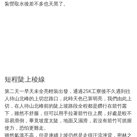
紮營取水後差不多也天黑了。
短程陡上稜線
第二天一早天未全亮輕裝出發，通過25K工寮後不久遇到往
人待山北峰的上切岔路口，此時天色已算明亮，我們由此上
切，在人待山北峰前的陡上坡路段全程都是鑽行在箭竹叢
下，雖然不舒服，但可以用手拉著箭竹往上爬，好處是較不
容易滑倒，畢竟坡度太陡，地面又濕滑，若沒有箭竹可抓握
使力，恐怕更難走。
雖然氣溫不高，但是連續上坡仍然是走得汗流浹背，密林之