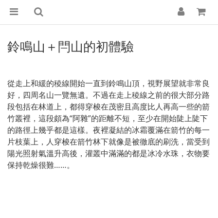
鈴鳴山＋閂山的初體驗
從走上和緩的稜線開始一直到鈴鳴山頂，視野展望就非常良
好，四周名山一覽無遺。不過在走上稜線之前的很大部分路
段包括在林道上，都得穿梭在茂密且高度比人再高一些的箭
竹叢裡，這段頗為“阿雜”的距離不短，至少在開始陡上陡下
的路徑上幾乎都是這樣。夜裡凝結的冰霜覆滿在箭竹的每一
片枝葉上，人穿梭在箭竹林下就像是被徹底的刷洗，當受到
陽光照射氣溫升高後，灌叢中滿滿的都是冰冷水珠，衣物要
保持乾燥很難……。