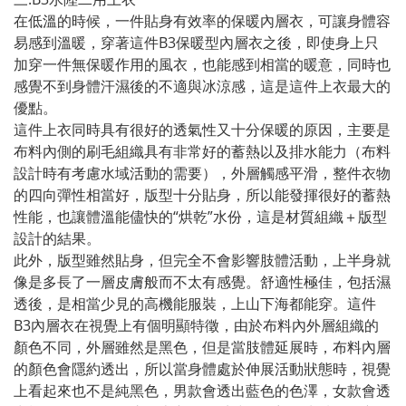
在低溫的時候，一件貼身有效率的保暖內層衣，可讓身體容
易感到溫暖，穿著這件B3保暖型內層衣之後，即使身上只
加穿一件無保暖作用的風衣，也能感到相當的暖意，同時也
感覺不到身體汗濕後的不適與冰涼感，這是這件上衣最大的
優點。
這件上衣同時具有很好的透氣性又十分保暖的原因，主要是
布料內側的刷毛組織具有非常好的蓄熱以及排水能力（布料
設計時有考慮水域活動的需要），外層觸感平滑，整件衣物
的四向彈性相當好，版型十分貼身，所以能發揮很好的蓄熱
性能，也讓體溫能儘快的“烘乾”水份，這是材質組織＋版型
設計的結果。
此外，版型雖然貼身，但完全不會影響肢體活動，上半身就
像是多長了一層皮膚般而不太有感覺。舒適性極佳，包括濕
透後，是相當少見的高機能服裝，上山下海都能穿。這件
B3內層衣在視覺上有個明顯特徵，由於布料內外層組織的
顏色不同，外層雖然是黑色，但是當肢體延展時，布料內層
的顏色會隱約透出，所以當身體處於伸展活動狀態時，視覺
上看起來也不是純黑色，男款會透出藍色的色澤，女款會透