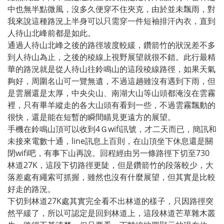
中也無半點微風，沒多久便穿不住夾克，由於並未飄雨，對
我來說這種路況上半身可以只需穿一件短袖排汗內衣，直到
人待山北峰前都是如此。
通過人待山北峰之後的路徑坡度較緩，鑽箭竹的狀況差不多
到人待山為止，之後的稜線上視野展望就很不錯。此行最精
華的路況就是從人待山往鈴鳴山的這段稜線路徑，如果天氣
夠好，周圍名山可一覽無遺，不過這趟雖沒有遇到下雨，但
是雲層還是太厚，中央尖山、南湖大山等山頭都淹沒在雲霧
裡，只有畢羊縱走的各大山頭有看到一些，不過雲霧飄動的
很快，還是能在短暫的瞬間瞄見更遠方的展望。
手機在鈴鳴山頂可以收到4Ｇwifi訊號，才二天而已，簡訊和
未接來電數十通，line訊息上百則，在山頂坐下休息還是關
閉wifi吧，有事下山再說。回程經由另一條路徑下切至730
林道27K，這段下切路徑更陡，但是鑽箭竹的段落較少，大
落差處有繩索可抓握，雖然也沒有什麼展望，但其實是比較
好走的路況。
下切到林道27K處其實完全看不出林道的樣子，只因路徑突
然平緩了，所以可認定是回到林道上，這段林道芒草雜木叢