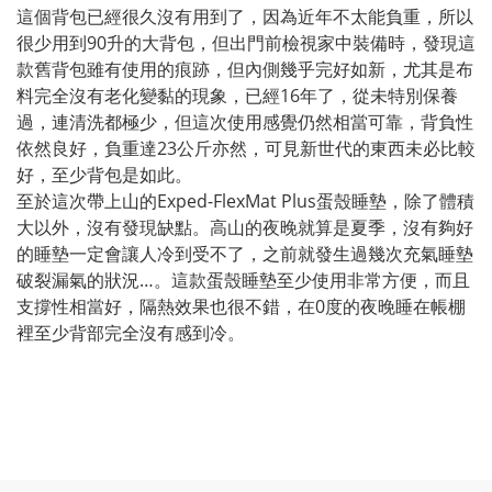
這個背包已經很久沒有用到了，因為近年不太能負重，所以
很少用到90升的大背包，但出門前檢視家中裝備時，發現這
款舊背包雖有使用的痕跡，但內側幾乎完好如新，尤其是布
料完全沒有老化變黏的現象，已經16年了，從未特別保養
過，連清洗都極少，但這次使用感覺仍然相當可靠，背負性
依然良好，負重達23公斤亦然，可見新世代的東西未必比較
好，至少背包是如此。
至於這次帶上山的Exped-FlexMat Plus蛋殼睡墊，除了體積
大以外，沒有發現缺點。高山的夜晚就算是夏季，沒有夠好
的睡墊一定會讓人冷到受不了，之前就發生過幾次充氣睡墊
破裂漏氣的狀況…。這款蛋殼睡墊至少使用非常方便，而且
支撐性相當好，隔熱效果也很不錯，在0度的夜晚睡在帳棚
裡至少背部完全沒有感到冷。