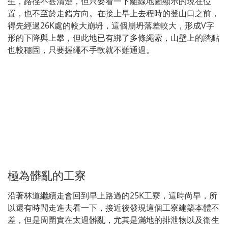
生，路徑不甚清楚，但只要看一下離線地圖顯示的現在位
置，也不至於走錯方向。在接上早上去程時的登山口之前，
得先經過26K處的較大崩坍，這個崩坍落差較大，形成V字
形的下降與上攀，但此地已有綁了多條繩索，山壁上的踏點
也較穩固，只要握繩不手軟就不難通過。
極為髒亂的工寮
沿著林道繼續走會回到早上路過的25K工寮，這時尚早，所
以還有時間走進去看一下，接近後發現這個工寮建築本體不
差，但是周圍實在太過髒亂，尤其是滿地的排泄物以及衛生