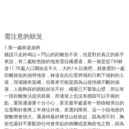
需注意的狀況
1.第一處林道崩坍
雖說只走鈴鳴山＋閂山的距離並不長，但是對於真正的新手
來說，有二處較危險的地形需拉繩通過，第一個是從730林
道11.7K處入口開始走不久，大約1Ｋ以後吧，就會遇到一處
距離很短的崩坍地形，林道在此位置坍塌到只剩下傾斜的土
坡，現場雖有架繩，但看來可能是因為山坡持續不斷的崩
落，人能夠踩的踏點狀況不好，繩索已不緊靠山壁，所以有
一段距離無法提供抓握，而邊坡上也沒有穩固可以手握的
點，重裝通過要十分小心，甚至最窄處還有一顆樹根突出的
位置剛好會將上半身往外推。若遇到降雨，這一小段地形的
變數將會很大。通過時最好將登山杖收起，因為用不到，胸
前也最好不要配掛任何會突起的相機或是胸前包之類，因為