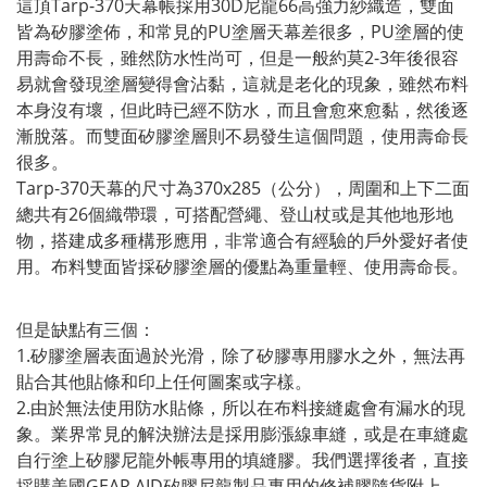
這頂Tarp-370天幕帳採用30D尼龍66高強力紗織造，雙面
皆為矽膠塗佈，和常見的PU塗層天幕差很多，PU塗層的使
用壽命不長，雖然防水性尚可，但是一般約莫2-3年後很容
易就會發現塗層變得會沾黏，這就是老化的現象，雖然布料
本身沒有壞，但此時已經不防水，而且會愈來愈黏，然後逐
漸脫落。而雙面矽膠塗層則不易發生這個問題，使用壽命長
很多。
Tarp-370天幕的尺寸為370x285（公分），周圍和上下二面
總共有26個織帶環，可搭配營繩、登山杖或是其他地形地
物，搭建成多種構形應用，非常適合有經驗的戶外愛好者使
用。布料雙面皆採矽膠塗層的優點為重量輕、使用壽命長。
但是缺點有三個：
1.矽膠塗層表面過於光滑，除了矽膠專用膠水之外，無法再
貼合其他貼條和印上任何圖案或字樣。
2.由於無法使用防水貼條，所以在布料接縫處會有漏水的現
象。業界常見的解決辦法是採用膨漲線車縫，或是在車縫處
自行塗上矽膠尼龍外帳專用的填縫膠。我們選擇後者，直接
採購美國GEAR AID矽膠尼龍製品專用的修補膠隨貨附上。