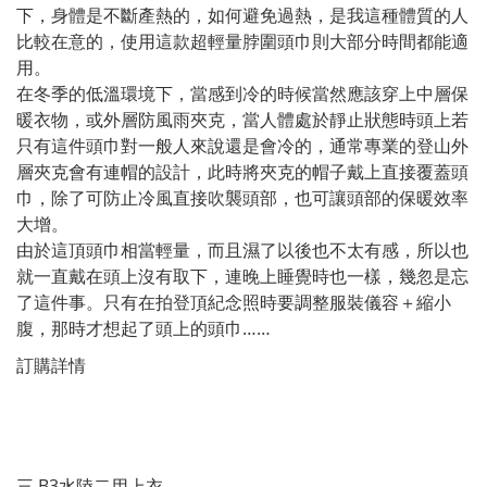
下，身體是不斷產熱的，如何避免過熱，是我這種體質的人
比較在意的，使用這款超輕量脖圍頭巾則大部分時間都能適
用。
在冬季的低溫環境下，當感到冷的時候當然應該穿上中層保
暖衣物，或外層防風雨夾克，當人體處於靜止狀態時頭上若
只有這件頭巾對一般人來說還是會冷的，通常專業的登山外
層夾克會有連帽的設計，此時將夾克的帽子戴上直接覆蓋頭
巾，除了可防止冷風直接吹襲頭部，也可讓頭部的保暖效率
大增。
由於這頂頭巾相當輕量，而且濕了以後也不太有感，所以也
就一直戴在頭上沒有取下，連晚上睡覺時也一樣，幾忽是忘
了這件事。只有在拍登頂紀念照時要調整服裝儀容＋縮小
腹，那時才想起了頭上的頭巾……
訂購詳情
三.B3水陸二用上衣