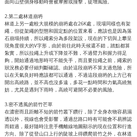
面向山壁側身移動時會被摩擦或撞擊，徒增風險。
2.第二處林道崩坍
林道上另一處較大規模的崩坍處在26K處，現場同樣也有架
繩，但從架繩的型態和固定點的位置來看，應該也是因為落
石崩塌持續，所以繩索分為多段架設，現在的下切與上攀呈
現角度很大的V字形，由於前往此時天候還不錯，踏點都算
紮實，所以拉繩上升或下降並不難，不過臂力和握力得足
夠，開始通過地形時可不能失手，而且要拉繩之前，繩索的
狀況務必要仔細判斷確認。由於這段崩坍不算太過危險，所
以在天氣良好時應該都可以通過，不過這段崩坍的上方已有
開出高繞路，並不高也沒多遠，多花一點時間和力氣高繞無
妨，尤其是遇到下雨時，高繞可避開不必要的風險。
3.密不透風的箭竹芒草
在濃密而且距離不短的箭竹叢下鑽行，除了全身衣物容易濕
透以外，視線也會受影響，通過岔路口時有可能會不易辨認
而錯過，最好隨時注意手機離線地圖顯示的現在位置和行進
方向。除了從登山口上行的陡坡上得鑽爬箭竹之外，在林道