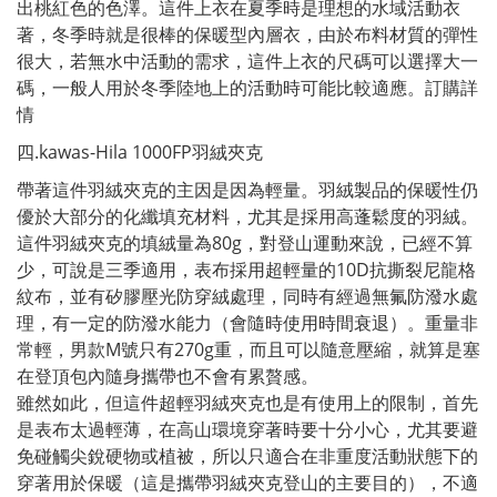
出桃紅色的色澤。這件上衣在夏季時是理想的水域活動衣
著，冬季時就是很棒的保暖型內層衣，由於布料材質的彈性
很大，若無水中活動的需求，這件上衣的尺碼可以選擇大一
碼，一般人用於冬季陸地上的活動時可能比較適應。
訂購詳
情
四.kawas-Hila 1000FP羽絨夾克
帶著這件羽絨夾克的主因是因為輕量。羽絨製品的保暖性仍
優於大部分的化纖填充材料，尤其是採用高蓬鬆度的羽絨。
這件羽絨夾克的填絨量為80g，對登山運動來說，已經不算
少，可說是三季適用，表布採用超輕量的10D抗撕裂尼龍格
紋布，並有矽膠壓光防穿絨處理，同時有經過無氟防潑水處
理，有一定的防潑水能力（會隨時使用時間衰退）。重量非
常輕，男款M號只有270g重，而且可以隨意壓縮，就算是塞
在登頂包內隨身攜帶也不會有累贅感。
雖然如此，但這件超輕羽絨夾克也是有使用上的限制，首先
是表布太過輕薄，在高山環境穿著時要十分小心，尤其要避
免碰觸尖銳硬物或植被，所以只適合在非重度活動狀態下的
穿著用於保暖（這是攜帶羽絨夾克登山的主要目的），不適