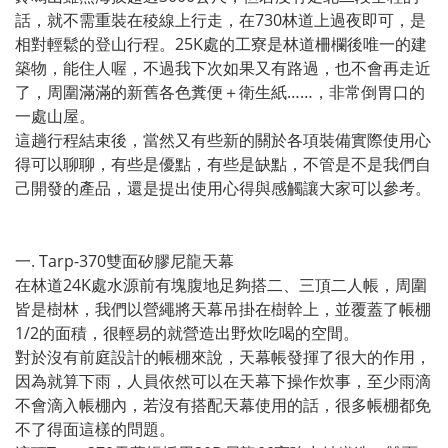
話，就不需重裝在稜線上行走，在730林道上過夜即可，是
相對輕鬆的登山行程。25K處的工寮是林道柵欄後唯一的建
築物，能住人喔，不過我下次如果又有路過，也不會再走近
了，周圍滿滿的新舊各色糞便＋衛生紙……，非常倒胃口的
一處山屋。
這趟行程結束後，當然又有些新的關於各項裝備實際使用心
得可以聊聊，有些是優點，有些是缺點，不管是不是我們自
己開發的產品，還是提出使用心得與感觸讓大家可以參考。
一. Tarp-370雙面矽膠尼龍天幕
在林道24K處水源前有塊腹地足夠搭二、三頂二人帳，周圍
皆是樹林，我們以營繩將天幕吊掛在樹幹上，並覆蓋了帳棚
1/2的面積，很輕易的就營造出野炊吃喝的空間。
對於沒有前庭設計的帳棚來說，天幕帳發揮了很大的作用，
因為就算下雨，人員依然可以在天幕下操作炊事，至少雨滴
不會滴入帳棚內，若沒有搭配天幕使用的話，很多帳棚都免
不了得面這樣的問題。