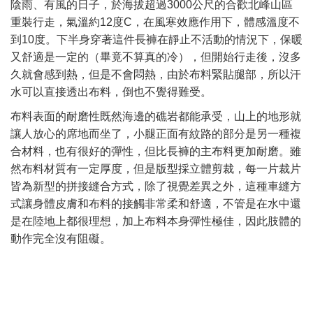
陰雨、有風的日子，於海拔超過
公尺的合歡北峰山區
3000
重裝行走，氣溫約
度
，在風寒效應作用下，體感溫度不
12
C
到
度。下半身穿著這件長褲在靜止不活動的情況下，保暖
10
又舒適是一定的（畢竟不算真的冷），但開始行走後，沒多
久就會感到熱，但是不會悶熱，由於布料緊貼腿部，所以汗
水可以直接透出布料，倒也不覺得難受。
布料表面的耐磨性既然海邊的礁岩都能承受，山上的地形就
讓人放心的席地而坐了，小腿正面有紋路的部分是另一種複
合材料，也有很好的彈性，但比長褲的主布料更加耐磨。雖
然布料材質有一定厚度，但是版型採立體剪裁，每一片裁片
皆為新型的拼接縫合方式，除了視覺差異之外，這種車縫方
式讓身體皮膚和布料的接觸非常柔和舒適，不管是在水中還
是在陸地上都很理想，加上布料本身彈性極佳，因此肢體的
動作完全沒有阻礙。