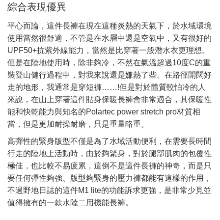
綜合表現優異
平心而論，這件長褲在現在這種炎熱的天氣下，於水域環境
使用當然很舒適，不管是在水層中還是空氣中，又有很好的
抗紫外線能力，當然是比穿著一般潛水衣更理想。
UPF50+
但是在陸地使用時，除非夠冷，不然在氣溫超過
度
的重
10
C
裝登山健行過程中，對我來說還是嫌熱了些。在路徑開闊好
走的地形，我通常是穿短褲
但是對於體質較怕冷的人
……!
來說，在山上穿著這件貼身保暖長褲會非常適合，其保暖性
能和快乾能力與知名的
材質相
Polartec power stretch pro
當，但是更加耐操耐磨，只是重量略重。
高彈性的緊身版型不僅是為了水域活動便利，在需要長時間
行走的陸地上活動時，由於夠緊身，對於腿部肌肉的包覆性
極佳，也比較不易疲累，這倒不是這件長褲的神奇，而是只
要任何彈性夠強、版型夠緊身的壓力褲都能有這樣的作用，
不過野地日誌的這件
的功能訴求更強，是非常少見並
M1 lite
值得擁有的一款水陸二用機能長褲。