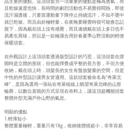
品主要的優點。這頂頭套另一項重要的優點是極為透氣，而
且乾燥速度也快，長時間的劇烈活動也不易覺得悶熱，即使
流汗濕透後，只要當運動量下降停止持續流汗，不知不覺中
就已乾燥。而且由於極輕量，在夜晚要睡覺時很可能會忘記
脫下，因為戴在頭上沒有感覺，而且連續戴在頭上多日也不
易產生異味，所以是一款極適合用於春夏季山野活動的輕便
保暖頭套。
在外觀設計上這頂頭套透過版型設計的巧思，這頂頭套在撐
開時是立體的形狀，但也能擇疊成平整的長方形，不但方便
收納，戴在頭上時，頭髮長的女生有盤放髮量的空間，但是
中性的外型設計讓男女皆適用。這款頭套被命名為“奇萊北
峰”，是因為選用一張站在奇萊稜線上眺望奇萊北峰的山形
輪廓，以數位直噴的方式呈現在布料上，讓這頂超機能頭套
整體外型充滿戶外山野的氣息。
明顯的優點
1.輕薄短小
整體重量極輕，重量只有18g，收納後體積超小，非常容易