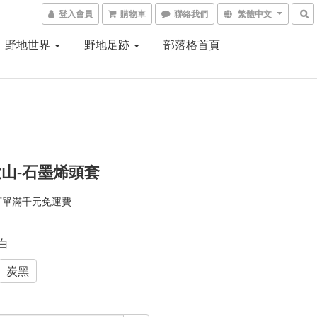
登入會員
購物車
聯絡我們
繁體中文
野地世界
野地足跡
部落格首頁
山-石墨烯頭套
訂單滿千元免運費
灰白
炭黑