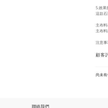
5.效
這款石
主布料材質
主布料
注意事
顧客
尚未有
聯絡我們