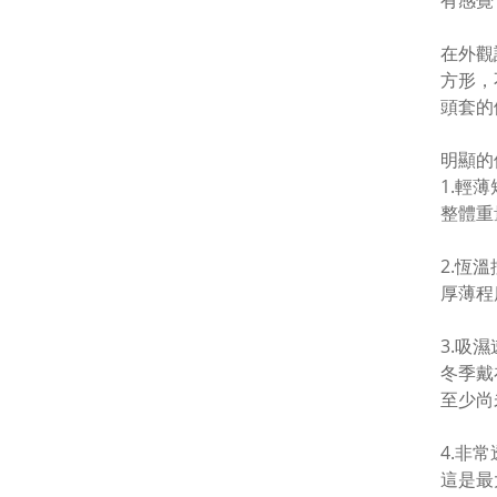
有感覺
在外觀
方形，
頭套的
明顯的
1.輕
整體重
2.恆
厚薄程
3.吸
冬季戴
至少尚
4.非
這是最