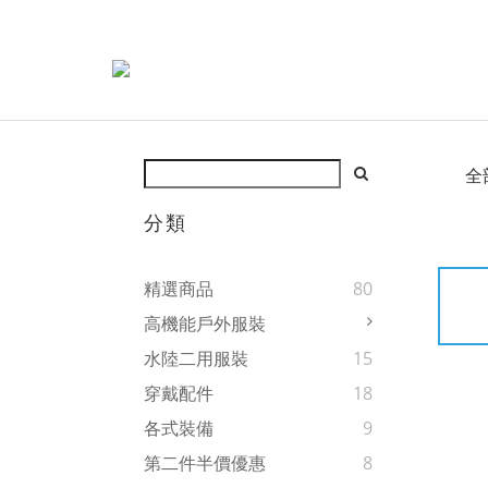
全
分類
精選商品
80
高機能戶外服裝
水陸二用服裝
15
穿戴配件
18
各式裝備
9
第二件半價優惠
8