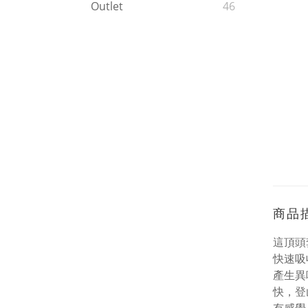
Outlet
46
商品
這頂頭
快速吸
產生異
快，登