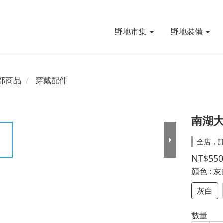
野地市集
野地裝備
部商品
穿戴配件
南湖大
全店，
NT$550
顏色
: 
灰白
數量