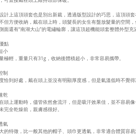
，可直接戴在頭上維持頭部保暖。
設計上這頂頭套也是別出新裁，透過版型設計的巧思，這頂頭套
不但方便收納，戴在頭上時，頭髮長的女生有盤放髮量的空間，
側面還有“南湖大山”的電繡輪廓，讓這頂超機能頭套整體外型充
優點
薄短小
量極輕，重量只有31g，收納後體積超小，非常容易攜帶。
溫控制
度恰到好處，戴在頭上並沒有明顯厚度感，但是氣溫低時不覺得
濕速乾
在頭上運動時，儘管依然會流汗，但是吸汗效果佳，並不容易像
未完全乾燥前，親膚感很好。
常透氣
大的特徵，比一般其他的帽子、頭巾更透氣，非常適合體質容易