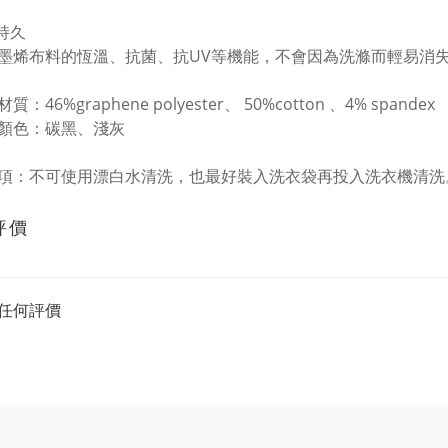
果持久
墨烯布料的恆溫、抗菌、抗UV等機能，不會因為洗滌而輕易消
：46%graphene polyester、 50%cotton 、4% spandex
顏色：碳黑、淺灰
項：不可使用漂白水清洗，也最好裝入洗衣袋再投入洗衣機清洗
評價
任何評價