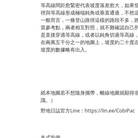
等高線間距愈緊密代表坡度落差愈大，如果
徑與等高線形成極端鈍角或垂直通過，不然
一般而言，一條登山路徑這樣的路段不多，
當參考點，兩者相互對照，就不難確認自己
是直接穿過等高線，或者以鈍角切過等高線
在兩萬五千分之一的地圖上，坡度約二十度
坡度的數據略有出入。
紙本地圖若不想隨身攜帶，離線地圖就顯得
識。）
野地日誌官方Line：https://lin.ee/CobiPac
各式裝備