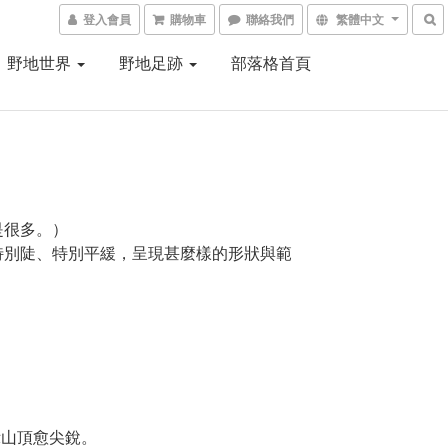
登入會員
購物車
聯絡我們
繁體中文
野地世界
野地足跡
部落格首頁
是很多。）
特別陡、特別平緩，呈現甚麼樣的形狀與範
示山頂愈尖銳。