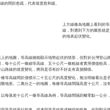
高線的間距愈疏，代表坡度愈和緩。
上方線條為地圖上看到的等
線，對應到下方的圖形就是
的地表起伏變化。
以上的地圖，等高線雖能顯示地勢起伏的情形，但對於台灣登山
圖，每十公尺一條細等高線、五十公尺一條粗線者實用價值較高
登山路線的坡度變化，將與是否有好不好走有直接關係。
一條等高線間距僅標示二十五公尺的高度變化，無法明確看出是
困難地形。二萬分之一的地圖，每條等高線間隔高度十公尺，沒
，以每落差十公尺一條等高線為例，等高線間隔距離零點一公分
徑與等高線平行前進，或者與等高線形成極端的銳角，此則顯示