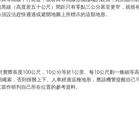
粗黑線（高度差五十公尺）間距只有零點三公分甚至更窄，就很
必須設法趕快通過或避開地圖上所標示的這類地形。
等於實際長度100公尺，10公分等於1公里。每10公尺劃一條細
用繩索，否則很難上下。人車經過這種地形，應該機警提醒自己
來當作研判自己所在位置的參考資料。