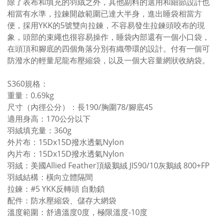
除了表布和填充的羽絨之外，其他副料的選用和細節設計也
相當有水準，拉鍊開啟範圍已達大半身，進出睡袋相當方
便，採用YKK的5號雙向拉鍊，不容易發生拉鍊頭咬布的現
象，頭部的束繩也很容易操作，睡袋內部還有一個小口袋，
在頭頂和腳底的四個角落分別有織帶環的設計。付有一個可
防潑水的輕量尼龍布壓縮袋，以及一個大容量網狀收納袋。
S360規格：
重量：0.69kg
尺寸（內徑公分）：長190/胸圍78/腳底45
適用身高：170公分以下
羽絨填充量：360g
外片布：15Dx15D撥水透氣Nylon
內片布：15Dx15D撥水透氣Nylon
羽絨：美國Allied Feather頂級鵝絨 JIS90/10灰鵝絨 800+FP
羽絨結構：橫向立體隔間
拉鍊：#5 YKK反轉頭 自動鎖
配件：防水壓縮袋、儲存大網袋
溫度範圍：舒適溫度0度，極限溫度-10度