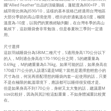
國“Allied Feather”出品的頂級鵝絨，蓬鬆度為800+FP，羽
絨羽骨比例為JIS90/10，這樣的基本規格已經適用台灣地區
大部分季節的高山環境使用，標示的舒適氣溫在0度，極限
溫度為-10度，以我們的實務經驗判斷，在台灣冬季的高山
氣候下，這款睡袋會非常勉強，但是春夏秋三季則一定適
用。
尺寸選擇
這款羽絨睡袋分為S和M二種尺寸，S適用身高170公分以下
的人，M則適合身高在170-190公分之間，S的總重量為
0.69kg ，M的總重量為0.76kg。如果可能的話，如果身高在
170或171公分的人該選S還是M呢？當然是選擇愈輕愈小的
尺寸為佳，何況再搭配理想的睡袋內套一起使用的話，只要
不是在極限的氣溫環境下，應該都可以睡得很安穩才是。
但是如果身高不到170公分，身材又太大隻的話，建議選M
size比較好，因為與其計較這點重量，不如身體減重比較實
在。