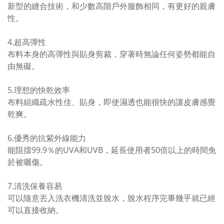
新型的縫合技術，和少數高階戶外服飾相同，有更好的親膚
性。
4.超高彈性
布料本身的高彈性與貼身剪裁，穿著時無論任何姿勢都能自
由無礙。
5.理想的快乾效率
布料組織疏水性佳、貼身，即使濕透也能很快的讓皮膚感覺
乾爽。
6.優秀的抗紫外線能力
能阻擋99.9％的UVA和UVB，延長使用者50倍以上的時間免
於被曬傷。
7.清洗保養容易
可以隨意丟入洗衣機清洗並脫水，脫水程序完畢幾乎就已經
可以直接收納。