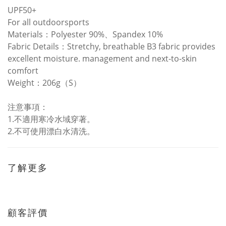
UPF50+
For all outdoorsports
Materials：Polyester 90%、Spandex 10%
Fabric Details：Stretchy, breathable B3 fabric provides
excellent moisture. management and next-to-skin
comfort
Weight：206g（S）
注意事項：
1.不適用寒冷水域穿著。
2.不可使用漂白水清洗。
了解更多
顧客評價