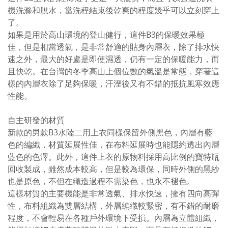
機洗滌和脫水，當洗程結束後乾爽的程度幾乎可以立刻穿上
了。
如果是用於高山環境的登山健行，這件B3的保暖效果極
佳，但是相當透氣，是非常舒適的貼身內層衣，除了排水快
速之外，最大的好處是即使濕透，仍有一定的保暖能力，而
且快乾。在台灣的冬季高山上個位數的氣溫是常態，穿著這
樣的內層衣除了足夠保暖，汗溼後又有不錯的抵抗風寒效應
性能。
自主研發的材質
新款的男款B3水陸二用上衣同樣保留外側黑色，內層有藍
色的編織，材質延展性佳，在布料延展時也能隱約透出內層
藍色的色澤。此外，這件上衣的原物料採用高比例的寶特瓶
回收製成，雖然成本較高，但是較為環保，同時外側的黑紗
也是原色，不但在織造過程不需染色，也永不褪色。
這樣材質的主要機能是非常透氣、排水快速，擁有四向高彈
性，布料組織為雙層結構，外層編織較緊密，有不錯的耐磨
程度，不會輕易在各種戶外環境下受損。內層為立體組織，