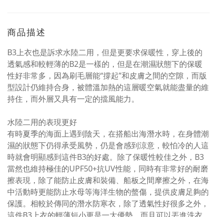
商品描述
B3上衣也是訴求水陸二用，但是更要求保暖性，穿上後的
透氣感和較輕薄的B2是一樣的，但是在潮濕狀態下的保暖
性好非常多，因為刷毛層能“撐起”和皮膚之間的空隙，而版
型設計仍維持合身，被體溫加熱的這層暖空氣就能盡量的維
持住，而外層又具有一定的擋風能力。
水陸二用的表現更好
有時夏季的海面上遇到陰天，在搭船出海潛水時，在身體潮
濕的狀態下仍得承受風勢，仍是會感到涼意，較怕冷的人這
時就會明顯感到這件B3的好處。除了保暖性較佳之外，B3
當然也維持極佳的UPF50+抗UV性能，同時有非常好的耐磨
擦表現，除了能防止皮膚和裝備、船板之間摩擦之外，在海
中活動時更能防止水母等海洋生物的螫傷，提供皮膚足夠的
保護。相較於傳同的潛水防寒衣，除了透氣性好很多之外，
這件B3上衣的輕薄短小更是一大優勢，而且可以丟進洗衣