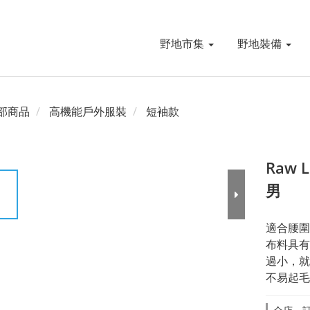
野地市集
野地裝備
部商品
高機能戶外服裝
短袖款
Raw
男
適合腰圍
布料具有
過小，就
不易起毛