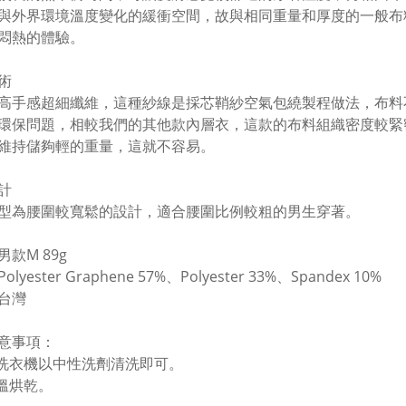
與外界環境溫度變化的緩衝空間，故與相同重量和厚度的一般布
悶熱的體驗。
術
高手感超細纖維，這種紗線是採芯鞘紗空氣包繞製程做法，布料
環保問題，相較我們的其他款內層衣，這款的布料組織密度較緊
維持儲夠輕的重量，這就不容易。
計
型為腰圍較寬鬆的設計，適合腰圍比例較粗的男生穿著。
款M 89g
lyester Graphene 57%、Polyester 33%、Spandex 10%
台灣
意事項：
入洗衣機以中性洗劑清洗即可。
低溫烘乾。