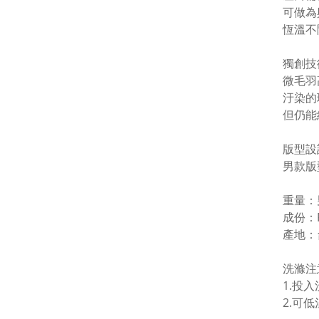
可做為
恆溫不
獨創技
微毛羽
汙染的
但仍能
版型設
男款版
重量：男
成份：Po
產地：
洗滌注
1.投
2.可