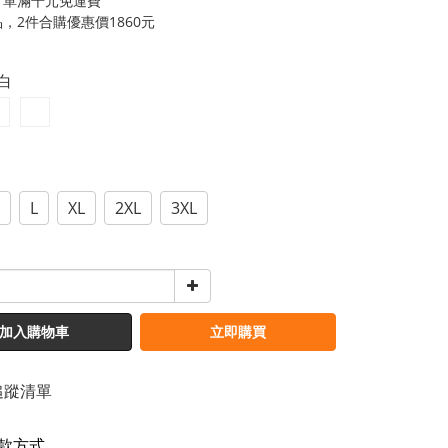
訂單滿千元免運費
，2件合購優惠價1860元
灰白
L
XL
2XL
3XL
加入購物車
立即購買
追蹤清單
款方式