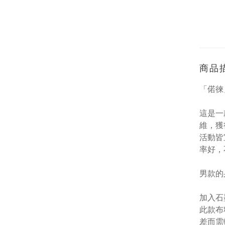
商品
「偌徠
這是一
維，獲
活動皆
率好，
男款的
加入石
此款布
差而需