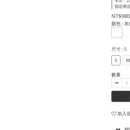
全店，
指定商品
NT$980
顏色
: 
尺寸
: S
S
M
數量
加入
付