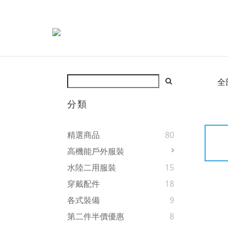
全
分類
精選商品
80
高機能戶外服裝
水陸二用服裝
15
穿戴配件
18
各式裝備
9
第二件半價優惠
8