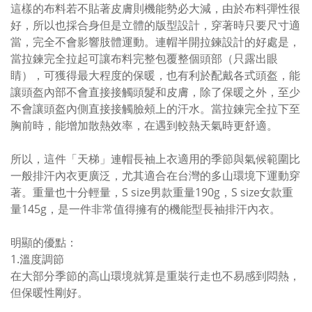
這樣的布料若不貼著皮膚則機能勢必大減，由於布料彈性很
好，所以也採合身但是立體的版型設計，穿著時只要尺寸適
當，完全不會影響肢體運動。連帽半開拉鍊設計的好處是，
當拉鍊完全拉起可讓布料完整包覆整個頭部（只露出眼
睛），可獲得最大程度的保暖，也有利於配戴各式頭盔，能
讓頭盔內部不會直接接觸頭髮和皮膚，除了保暖之外，至少
不會讓頭盔內側直接接觸臉頰上的汗水。當拉鍊完全拉下至
胸前時，能增加散熱效率，在遇到較熱天氣時更舒適。
所以，這件「天梯」連帽長袖上衣適用的季節與氣候範圍比
一般排汗內衣更廣泛，尤其適合在台灣的多山環境下運動穿
著。重量也十分輕量，S size男款重量190g，S size女款重
量145g，是一件非常值得擁有的機能型長袖排汗內衣。
明顯的優點：
1.溫度調節
在大部分季節的高山環境就算是重裝行走也不易感到悶熱，
但保暖性剛好。