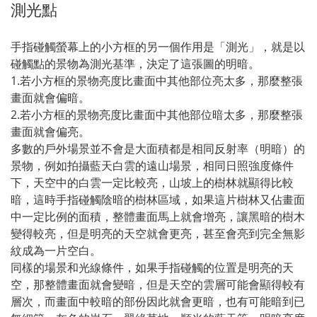
測光點
手指碰觸螢幕上的小方框的另一個作用是「測光」，就是以
碰觸點的景物為測光基準，決定了這張圖的明暗。
1.若小方框的景物亮度比畫面中其他部位亮太多，那麼整張
畫面就會偏暗。
2.若小方框的景物亮度比畫面中其他部位暗太多，那麼整張
畫面就會偏亮。
多數的戶外場景並不會是大面積都是相同反射率（明暗）的
景物，例如拍攝藍天白雲的遠山場景，相同日照強度條件
下，天空中的白雲一定比較亮，山坡上的樹林就顯得比較
暗，這時手指碰觸陰暗的樹林區域，如果這片樹林又佔畫面
中一定比例的面積，整體畫面馬上就會增亮，讓黑暗的樹木
變得較亮，但是明亮的天空就會更亮，甚至會亮到完全無影
紋成為一片空白。
同樣的場景和光線條件，如果手指碰觸的位置是明亮的天
空，那整體畫面就會變暗，但是天空的雲層可能會顯得較有
層次，而畫面中較暗的部份因此就會更暗，也有可能暗到已