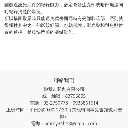
圍超過感光元件的紀錄能力，必定會發生亮部或暗部無法同
時紀錄清楚的狀況。
所以構圖取景時只能避免讓畫面同時有亮部和暗部，否則就
得犧牲其中之一的影紋細節。也就是說，測光點和對焦點位
置的選擇，是按快門前的關鍵動作。
聯絡我們
帶我走新創有限公司
統一編號：83796855
電話：03-2750778、0935861614
上班時間：平日的09:00-17:30（其他時間事先告知也可安
排）
電郵：jimmy34h18@gmail.com