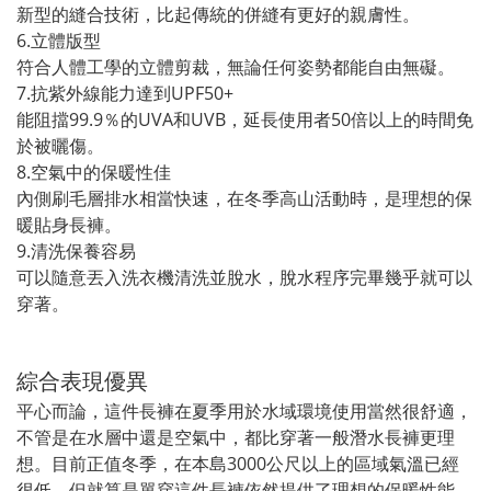
新型的縫合技術，比起傳統的併縫有更好的親膚性。
6.立體版型
符合人體工學的立體剪裁，無論任何姿勢都能自由無礙。
7.抗紫外線能力達到UPF50+
能阻擋99.9％的UVA和UVB，延長使用者50倍以上的時間免
於被曬傷。
8.空氣中的保暖性佳
內側刷毛層排水相當快速，在冬季高山活動時，是理想的保
暖貼身長褲。
9.清洗保養容易
可以隨意丟入洗衣機清洗並脫水，脫水程序完畢幾乎就可以
穿著。
綜合表現優異
平心而論，這件長褲在夏季用於水域環境使用當然很舒適，
不管是在水層中還是空氣中，都比穿著一般潛水長褲更理
想。目前正值冬季，在本島3000公尺以上的區域氣溫已經
很低，但就算是單穿這件長褲依然提供了理想的保暖性能，