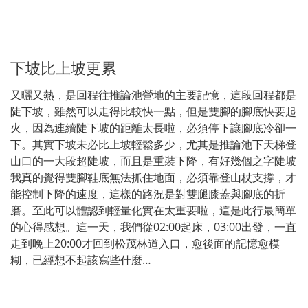
下坡比上坡更累
又曬又熱，是回程往推論池營地的主要記憶，這段回程都是
陡下坡，雖然可以走得比較快一點，但是雙腳的腳底快要起
火，因為連續陡下坡的距離太長啦，必須停下讓腳底冷卻一
下。其實下坡未必比上坡輕鬆多少，尤其是推論池下天梯登
山口的一大段超陡坡，而且是重裝下降，有好幾個之字陡坡
我真的覺得雙腳鞋底無法抓住地面，必須靠登山杖支撐，才
能控制下降的速度，這樣的路況是對雙腿膝蓋與腳底的折
磨。至此可以體認到輕量化實在太重要啦，這是此行最簡單
的心得感想。這一天，我們從02:00起床，03:00出發，一直
走到晚上20:00才回到松茂林道入口，愈後面的記憶愈模
糊，已經想不起該寫些什麼…