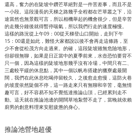
還高，奮力的在陡坡中鑽芒草絕對是一件苦差事，而且不是
一小段。這段漫長的天梯之路幾乎全程都在芒草叢之下，沿
途當然也無景觀可言，所以相機舉起的機會很少，但是辛苦
的走幾分鐘後就得暫停喘氣，所以我們行走的速度極慢。
這樣的路況從上午09：00從天梯登山口開始，走到下午
15：00還是如此，難怪大家都說以後不會再走這條路，至
少不會從松茂方向走過來。的確，這段陡坡雖無危險地形，
但卻很無聊，如果是日正當中的夏季前來，水壺恐怕要背不
只一個，因為這樣的陡坡地形幾乎沒有冷場，中間只有二、
三處較平緩的休息點，其中一個以帆布搭建的獵寮處最開
闊，我們在此休息吃喝停留較久，之後愈走愈慢，這防火巷
的坡度依然陡個不停，這一路走來只有無聊和辛苦，毫無情
趣可言，好不容易不知不覺抵達推論山頂，已經累到走不
動。這天就在推論池邊的開闊草地紮營不走了，當晚就依賴
廚男的創意料理來安慰疲憊的身心。
推論池營地超優