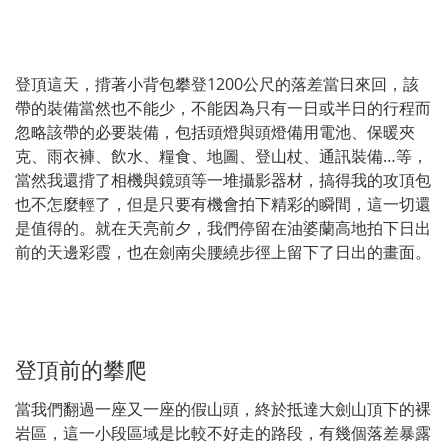
登頂這天，揹著小背包攀登1200公尺的落差當日來回，該
帶的裝備當然也不能少，不能因為只有一日或半日的行程而
忽略該帶的必要裝備，包括頭燈與頭燈備用電池、保暖夾
克、雨衣褲、飲水、糧食、地圖、登山杖、通訊裝備…等，
當然我還揹了相機與鏡頭等一堆攝影器材，搞得我的攻頂包
也不怎麼輕了，但是只要有機會拍下精彩的瞬間，這一切還
是值得的。就在天亮前夕，我們停留在油婆蘭高地拍下日出
前的天邊彩霞，也在劍南尖腰繞步徑上留下了日出的畫面。
登頂前的攀爬
當我們翻過一座又一座的假山頭，終於抵達大劍山頂下的裸
岩區，這一小段區域是比較不好走的路段，有幾個落差暴露