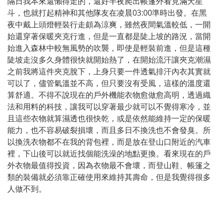
隔日我本來還懶得走的，還好半夜爬出帳篷外看見滿天星
斗，也就打起精神和其他隊友在凌晨03:00準時出發。在黑
夜中戴上頭燈輕裝行走頗為涼爽，雖然夜間氣溫較低，一開
始還穿著保暖夾克行進，但是一直都是陡上坡的路況，當開
始進入森林中較無風勢的吹襲，即使是輕裝前進，但是這種
陡坡走沒多久身體很快就開始熱了，在開始流汗讓夾克潮濕
之前我將這件夾克脫下，上身只要一件透氣排汗內衣其實就
可以了，儘管氣溫並不高，但只要沒有受風，這樣的溫度還
算舒適。不得不說現在的戶外機能衣物愈做愈高明，透過織
法和用料的科技，讓我可以穿著最少就可以不覺得寒冷，並
且這些衣物就算濕透也很快乾，或是依然能維持一定的保暖
能力，也不容易破裂損壞，而且多日不換洗也不會發臭。所
以換洗衣物都不在我的背包裡，而是放在登山口附近的汽車
裡，下山後可以就近找個能洗澡的地點更換。看來現在的戶
外衣物最值得投資，因為衣物最不會壞，而登山鞋、帳篷之
類的裝備就必須靠正確使用來維持其壽命，但是我覺得很多
人做不到。