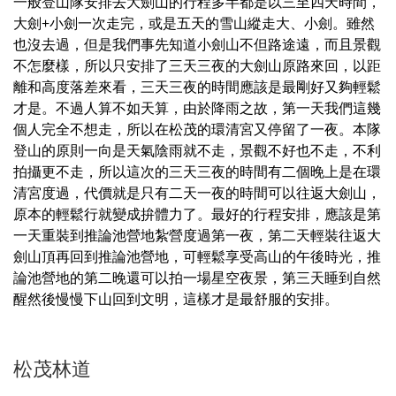
一般登山隊安排去大劍山的行程多半都是以三至四天時間，
大劍+小劍一次走完，或是五天的雪山縱走大、小劍。雖然
也沒去過，但是我們事先知道小劍山不但路途遠，而且景觀
不怎麼樣，所以只安排了三天三夜的大劍山原路來回，以距
離和高度落差來看，三天三夜的時間應該是最剛好又夠輕鬆
才是。不過人算不如天算，由於降雨之故，第一天我們這幾
個人完全不想走，所以在松茂的環清宮又停留了一夜。本隊
登山的原則一向是天氣陰雨就不走，景觀不好也不走，不利
拍攝更不走，所以這次的三天三夜的時間有二個晚上是在環
清宮度過，代價就是只有二天一夜的時間可以往返大劍山，
原本的輕鬆行就變成拚體力了。最好的行程安排，應該是第
一天重裝到推論池營地紮營度過第一夜，第二天輕裝往返大
劍山頂再回到推論池營地，可輕鬆享受高山的午後時光，推
論池營地的第二晚還可以拍一場星空夜景，第三天睡到自然
醒然後慢慢下山回到文明，這樣才是最舒服的安排。
松茂林道