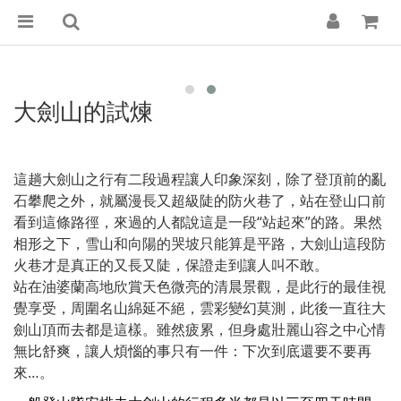
大劍山的試煉
這趟大劍山之行有二段過程讓人印象深刻，除了登頂前的亂
石攀爬之外，就屬漫長又超級陡的防火巷了，站在登山口前
看到這條路徑，來過的人都說這是一段“站起來”的路。果然
相形之下，雪山和向陽的哭坡只能算是平路，大劍山這段防
火巷才是真正的又長又陡，保證走到讓人叫不敢。
站在油婆蘭高地欣賞天色微亮的清晨景觀，是此行的最佳視
覺享受，周圍名山綿延不絕，雲彩變幻莫測，此後一直往大
劍山頂而去都是這樣。雖然疲累，但身處壯麗山容之中心情
無比舒爽，讓人煩惱的事只有一件：下次到底還要不要再
來…。