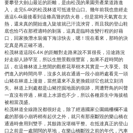
要攀登大劍山最近的距離，是由松茂的果園旁產業道路進
入，走完6.4K的松茂林道可抵達登山口。幾年前我也曾經走
過這6.4k最後看到這條高聳的防火巷，但是當時天氣實在太
熱，還未真的開始進入陡坡就已汗流浹背，而且我的登山鞋
底也恰巧在那裡適時的剝落，這真是臨時改變行程的好藉
口，回家換潛水裝備下海涼快去，嗯！現在看來，那時的決
定真是再正確不過。
松茂林道這段6.4Ｋ的距離對走路來說不算很長，沿途路況
好走卻人跡罕至，所以生態景觀很豐富，如果不趕時間的
話，在這條林道上悠閒的觀察花草樹木其實是一大享受。我
們進入的時間尚早，沒多久就在通過一段小崩坍處看見一頭
山豬在林道上漫遊，當然還來不及更換鏡頭它也就立刻消
失。林道上到處都是山豬挖掘地面的痕跡，周遭野鳥的叫聲
一直沒有停過，林道上水源也不少，所以各種原生中海拔植
被相當茂盛。
松茂林道全線路況都很好走，除了經過國家公園鐵柵欄不遠
處的那個小崩坍稍有起伏之外，就只有那座斷毀的樂山橋在
通過時會用到雙手，其餘路況堪稱平整。在抵達真正的登山
口之前是一處開闊的草地，在樂山橋斷毀之前的年代，汽車