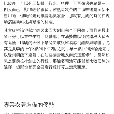
比較多，可以分工紮營、取水、料理，不再像過去總是三、
四人而已，顯得輕鬆很多，雖然這次帶的二頂帳篷是全新不
曾用過，但既然走到推論池就紮營，那就有足夠的時間在現
場搞懂新帳棚與繁複的料理。
其實從推論池營地輕裝來回大劍山完全不困難，而且凌晨出
發正好可以在中午前回到營地，在油婆蘭以後的路段大多沒
有遮蔭，晴朗的天候下攀爬陡坡很容易感到酷熱與曝曬，尤
其是夏季的上午8點到下午2點之間，早一點回到推論池還可
以躲到樹蔭下避暑，在油婆蘭營地反而沒這些條件。當然如
果是要前往小劍山的行程，那油婆蘭池可能就是比較便利的
選擇，但那也是完全要看行程打算走幾天而定。
專業衣著裝備的優勢