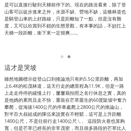
是可以直接行駛到天梯前停下的。現在的路況看來，除了登
山客可以徒步進來之外，水源不缺、營地不缺，這條林道也
是騎登山車的上好路線，只是距離短了一點，但是沒有難
度，又可以欣賞到不錯的生態景觀，有本事的話，不妨扛上
天梯一段距離，衝下來一定很爽…..。
這才是哭坡
雖然地圖標示從登山口到推論池只有約5.5公里距離，再加
上6.4K的松茂林道，這天行走的總里程為11.9K，但是一路
上走走停停的緩慢上行，屢屢藉拍照之名行休息之實，真的
是他媽的累而且走不快，重裝在芒草叢生的60度陡坡中奮力
攀爬，從海拔1400公尺的停車處爬上2800公尺的推論山，
對半百大叔組成的隊伍來說實在不輕鬆，這可是上升距離
1400公尺，不是往前行走1400公尺ㄟ。 這段防火巷也算夠
寬，但是芒草已經長的非常茂密，而且很多路段的芒草比人