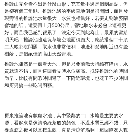
推論山完全看不出是什麼山形，充其量不過是個制高點，但
是卻有個三角點。推論池邊的平緩草地倒是很開闊，而且發
現旁邊的推論池水量很大，水質也相當好，若要走到油婆蘭
營地的話，還要再上升500公尺，營地取水未必會比這裡更
好，而且我已感到很累了，決定今天到此為止，最累的留給
明天吧！推論池邊這塊草坡空地面積頗大，應該搭個二十頂
二人帳都沒問題，取水也非常便利，池邊和營地附近也有些
樹蔭，是個絕佳的高山天然營地。
推論池雖然是一處看天池，但是只要前幾天持續有降雨，水
質就還不錯，而且這回看見時水位頗高。抵達推論池的時間
尚早，比較有閒暇時間逛了一下附近環境，也花了不少時間
和廚男搞一些吃喝廚藝。
原來推論池有數處水池，其中緊鄰的二口水塘是主要的水
源，看起來是像清淡綠茶般的顏色，不過水質已經不錯，只
要過濾之後可以直接生飲，真是清涼解渴啊！這回隊友人數