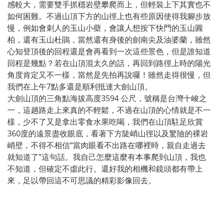
感較大，需要雙手抓穩岩壁攀爬而上，但輕裝上下其實也不
如何困難。不過山頂下方的山徑上也有些原因使得我腳步放
慢，例如會刺人的玉山小蘗，會讓人想按下快門的玉山圓
柏，還有玉山杜鵑，當然還有身後的劍南尖及油婆蘭，雖然
心知登頂後的回程還是會再看到一次這些景色，但是誰知道
回程是幾點？若在山頂混太久的話，再回到路徑上時的陽光
角度肯定又不一樣，當然是先拍再說囉！雖然走得很慢，但
我們在上午7點多還是順利抵達大劍山頂。
大劍山頂的三角點海拔高度3594 公尺，號稱是台灣十峻之
一，這趟路走上來真的不輕鬆，不過在山頂的心情就是不一
樣，少不了又是拿出零食水果吃喝，我們在山頂駐足欣賞
360度的遠景盡收眼底，看著下方陡峭山徑以及驚險的裸岩
峭壁，不得不相信“當肉眼看不出路在哪裡時，親自走過去
就知道了”這句話。我自己怎麼這麼有本事爬到山頂，我也
不知道，但確定不虛此行。還好我的相機和鏡頭都有帶上
來，足以帶回這不可思議的精彩影像回去。