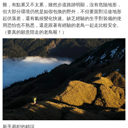
難，有點累又不太累，雖然步道路跡明顯，沒有危險地形，
但大部分環境仍然是如假包換的野外，不但要面對沿途地形
起伏落差，還有氣候變化快速。缺乏經驗的生手對裝備的使
用恐怕也不熟悉，還是跟著有經驗的老鳥一起走比較安全。
（要真的願意陪走的老鳥喔！）
新手易犯的錯誤