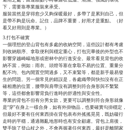
下，需要靠專業服裝來承受。
服裝當然是穿得愈少又夠保暖最好，多帶了是累到自己，但
是帶不夠是玩命。記住，品牌不重要，好用才是重點。（好
看又好用則是專業。）
3.打包不確實
一個理想的登山背包有多處的收納空間，這些設計都有考慮
到收納順序、拿取便利與穩定重心，打包完畢後的外型也不
影響穿越崎嶇地形或密林中的行進安全。最常看見背包的收
納不當，例如：雨衣、頭燈等塞在拿取不易的位置、重量分
配不均、包內閒置空間過多，又不束緊等，都是新手最易發
生的問題。另一個常見的錯誤是，各處織帶與快扣沒有在正
確相應的位置，腰帶與肩帶沒有調整到符合身形與不繫緊
等，這些都會影響背負行進時的舒適性與安全性。
專業的背包不但有分男女款，更要可以調整到符合身形就像
是“穿”在身上一樣合身，如有外掛物品，也要確實勾掛穩定，
但最好不要有任何東西掛在背包表布外搖搖晃晃，既妨礙行
走時的平穩，通過雜亂地形時也有安全顧慮。背包上肩後，
雙手除了登山杖之外，不會再握著任何東西，最好是離開家