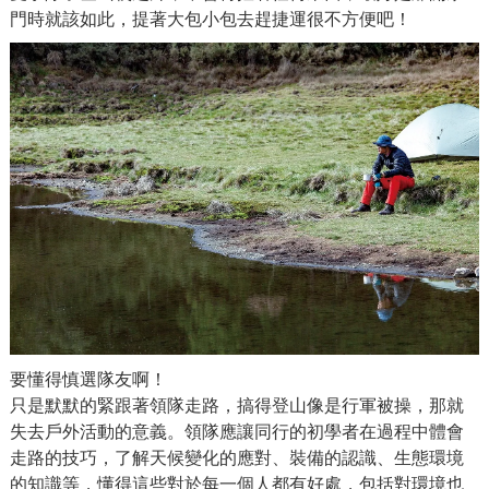
門時就該如此，提著大包小包去趕捷運很不方便吧！
要懂得慎選隊友啊！
只是默默的緊跟著領隊走路，搞得登山像是行軍被操，那就
失去戶外活動的意義。領隊應讓同行的初學者在過程中體會
走路的技巧，了解天候變化的應對、裝備的認識、生態環境
的知識等，懂得這些對於每一個人都有好處，包括對環境也