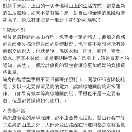
對新手來說，上山的一切準備與山上的生活方式，都是全新
的生活體驗，如果不是有備而來，對自己和全隊的風險就非
常高了。到底有哪些是一般新手常犯的毛病呢？
1.觀念不對
就算是最輕鬆的高山行程，也需要一定的體力，參加之前務
必自己要先搞清楚自己的身體狀況，也千萬不要想將所有裝
備都交給別人，也就是說，保暖衣物、雨具、頭燈、零食、
飲水…等基本裝備，還是要隨時背在自己身上，這是最基本的
認知。當然，一個設計優良的背包會讓你更加輕鬆的負擔這
些重量。
隨身的智慧型手機不要只顧著拍照打卡，開啟GPS會比較耗
電，所以一定要保留足夠的電力，讓離線地圖能夠正常運
作。（如果有紙本等高線地圖的話，手機也不是一定要有
啦，但是都要懂得如何使用。）
2.裝備不當
再怎麼有名的潮牌服飾，都不適合野地活動。登山行程中除
了途經的山屋之外，大部分登山路線在行進間都是沒有遮風
避雨之處，當連續數小時暴露在低溫、潮濕、強風的環境