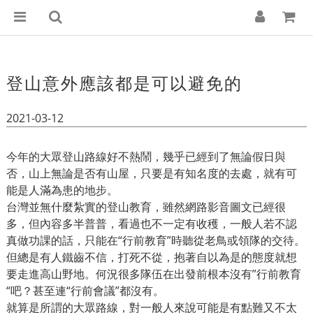
登山意外應該都是可以避免的
2021-03-12
今年的大眾登山路線好不熱鬧，幾乎已經到了無論假日與
否，山上無論是否有山屋，只要是有知名度的去處，就有可
能是人滿為患的地步。
台灣並無什麼紮實的登山教育，雖然網路影音圖文已經很
多，但內容多半普普，看過也不一定有收穫，一般人若不認
真做功課的話，只能在“行前教育”時聽從老鳥或領隊的交待。
但總是有人鐵齒不信，打死不從，抱著自以為是的態度就想
要走進高山野地。何況很多隊伍在出發前根本沒有”行前教育
“吧？甚至連“行前會議”都沒有。
就算是所謂的大眾路線，對一般人來說可能是有點難又不太